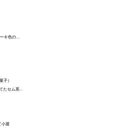
キ色の...
菓子）
たセム系...
て小屋