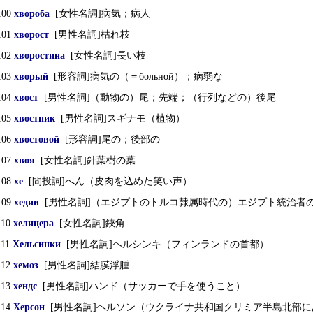
100
хвороба
[女性名詞]病気；病人
101
хворост
[男性名詞]枯れ枝
102
хворостина
[女性名詞]長い枝
103
хворый
[形容詞]病気の（＝больной）；病弱な
104
хвост
[男性名詞]（動物の）尾；先端；（行列などの）後尾
105
хвостник
[男性名詞]スギナモ（植物）
106
хвостовой
[形容詞]尾の；後部の
107
хвоя
[女性名詞]針葉樹の葉
108
хе
[間投詞]へん（皮肉を込めた笑い声）
109
хедив
[男性名詞]（エジプトのトルコ隷属時代の）エジプト統治者
110
хелицера
[女性名詞]鋏角
111
Хельсинки
[男性名詞]ヘルシンキ（フィンランドの首都）
112
хемоз
[男性名詞]結膜浮腫
113
хендс
[男性名詞]ハンド（サッカーで手を使うこと）
114
Херсон
[男性名詞]ヘルソン（ウクライナ共和国クリミア半島北部にあ