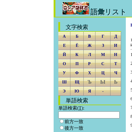
語彙リスト
文字検索
А
Б
В
Г
Д
Е
Ё
Ж
З
И
Й
К
Л
М
Н
О
П
Р
С
Т
У
Ф
Х
Ц
Ч
Ъ
Ы
Ь
Ш
Щ
Э
Ю
Я
-
単語検索
単語検索(
T
):
前方一致
後方一致