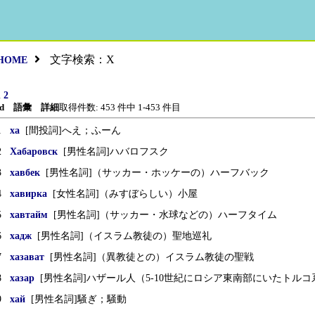
文字検索：
Х
HOME
2
1
id 語彙 詳細
取得件数: 453 件中 1-453 件目
1
ха
[間投詞]へえ；ふーん
2
Хабаровск
[男性名詞]ハバロフスク
3
хавбек
[男性名詞]（サッカー・ホッケーの）ハーフバック
4
хавирка
[女性名詞]（みすぼらしい）小屋
5
хавтайм
[男性名詞]（サッカー・水球などの）ハーフタイム
6
хадж
[男性名詞]（イスラム教徒の）聖地巡礼
7
хазават
[男性名詞]（異教徒との）イスラム教徒の聖戦
8
хазар
[男性名詞]ハザール人（5-10世紀にロシア東南部にいたトルコ系
9
хай
[男性名詞]騒ぎ；騒動