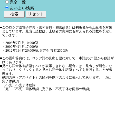
完全一致
あいまい検索
■
このロシア語電子辞典（露和辞典・和露辞典）は初級者から上級者を対象
としています。見出し語数は、上級者の実用にも耐えられる語数を予定し
ています。
・2008年7月 約10,000語
・2009年4月 約17,000語
・2012年1月 約26,000語, 音声付与 約2300語
■
この露和辞典には、ロシア語の見出し語に対して日本語訳が1語から数語挙
げてあります。
■
見出し語全体や訳語すべてが表示しきれない場合には、見出しが紺色にな
っており、クリックすると見出し語全体や訳語すべてを参照することが出
来ます。
動詞の体（アスペクト）の区別を以下のように表示してあります。 〔完〕
完了体動詞
〔不完〕不完了体動詞
〔完〕〔不完〕両体動詞（完了体・不完了体が同形の動詞）