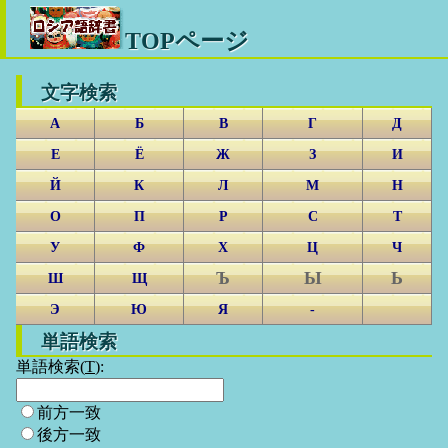
TOPページ
文字検索
А
Б
В
Г
Д
Е
Ё
Ж
З
И
Й
К
Л
М
Н
О
П
Р
С
Т
У
Ф
Х
Ц
Ч
Ъ
Ы
Ь
Ш
Щ
Э
Ю
Я
-
単語検索
単語検索(
T
):
前方一致
後方一致