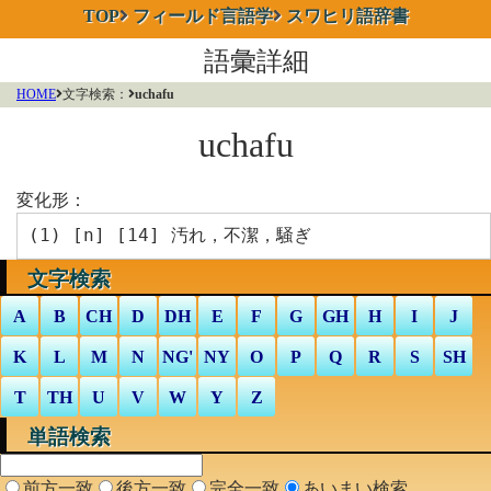
TOP
フィールド言語学
スワヒリ語辞書
語彙詳細
HOME
文字検索：
uchafu
uchafu
変化形：
(1) [
n
] [14] 汚れ，不潔，騒ぎ
文字検索
A
B
CH
D
DH
E
F
G
GH
H
I
J
K
L
M
N
NG'
NY
O
P
Q
R
S
SH
T
TH
U
V
W
Y
Z
単語検索
前方一致
後方一致
完全一致
あいまい検索