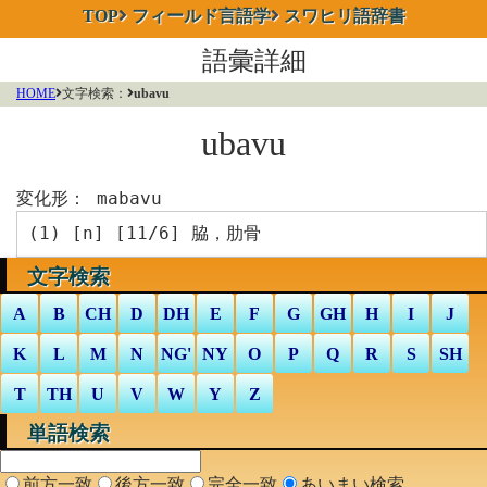
TOP
フィールド言語学
スワヒリ語辞書
語彙詳細
HOME
文字検索：
ubavu
ubavu
変化形：
mabavu
(1) [
n
] [11/6] 脇，肋骨
文字検索
A
B
CH
D
DH
E
F
G
GH
H
I
J
K
L
M
N
NG'
NY
O
P
Q
R
S
SH
T
TH
U
V
W
Y
Z
単語検索
前方一致
後方一致
完全一致
あいまい検索