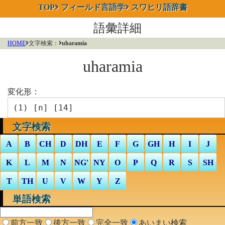
TOP
フィールド言語学
スワヒリ語辞書
語彙詳細
HOME
文字検索：
uharamia
uharamia
変化形：
(1) [
n
] [14]
文字検索
A
B
CH
D
DH
E
F
G
GH
H
I
J
K
L
M
N
NG'
NY
O
P
Q
R
S
SH
T
TH
U
V
W
Y
Z
単語検索
前方一致
後方一致
完全一致
あいまい検索