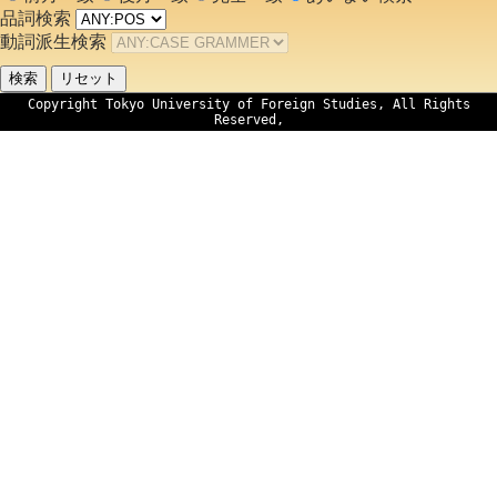
品詞検索
動詞派生検索
Copyright Tokyo University of Foreign Studies, All Rights
Reserved,