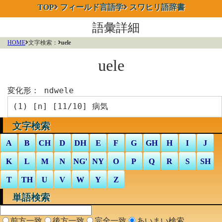
TOP
フィールド言語学
スワヒリ語辞書
語彙詳細
HOME
文字検索：
uele
uele
変化形：
ndwele
(1) [
n
] [11/10] 病気
文字検索
A
B
CH
D
DH
E
F
G
GH
H
I
J
K
L
M
N
NG'
NY
O
P
Q
R
S
SH
T
TH
U
V
W
Y
Z
単語検索
前方一致
後方一致
完全一致
あいまい検索