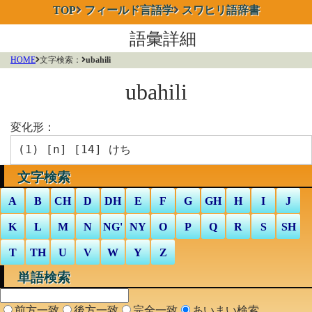
TOP
フィールド言語学
スワヒリ語辞書
語彙詳細
HOME
文字検索：
ubahili
ubahili
変化形：
(1) [
n
] [14] けち
文字検索
A
B
CH
D
DH
E
F
G
GH
H
I
J
K
L
M
N
NG'
NY
O
P
Q
R
S
SH
T
TH
U
V
W
Y
Z
単語検索
前方一致
後方一致
完全一致
あいまい検索