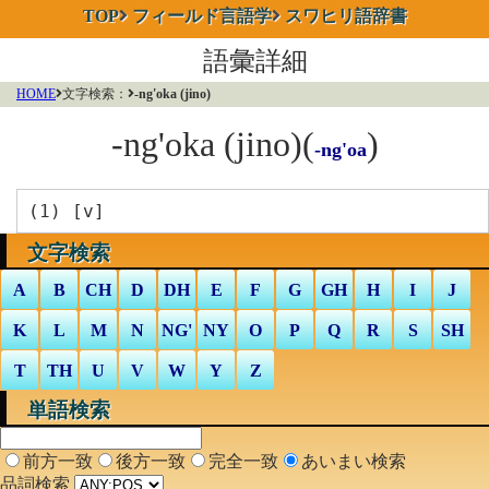
TOP
フィールド言語学
スワヒリ語辞書
語彙詳細
HOME
文字検索：
-ng'oka (jino)
-ng'oka (jino)
(
)
-ng'oa
(1) [
v
]
文字検索
A
B
CH
D
DH
E
F
G
GH
H
I
J
K
L
M
N
NG'
NY
O
P
Q
R
S
SH
T
TH
U
V
W
Y
Z
単語検索
前方一致
後方一致
完全一致
あいまい検索
品詞検索