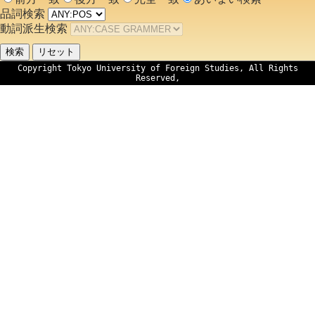
品詞検索
動詞派生検索
Copyright Tokyo University of Foreign Studies, All Rights
Reserved,