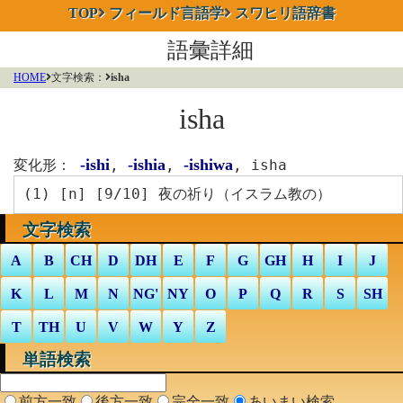
TOP
フィールド言語学
スワヒリ語辞書
語彙詳細
HOME
文字検索：
isha
isha
-ishi
-ishia
-ishiwa
変化形：
,
,
,
isha
(1) [
n
] [9/10] 夜の祈り（イスラム教の）
文字検索
A
B
CH
D
DH
E
F
G
GH
H
I
J
K
L
M
N
NG'
NY
O
P
Q
R
S
SH
T
TH
U
V
W
Y
Z
単語検索
前方一致
後方一致
完全一致
あいまい検索