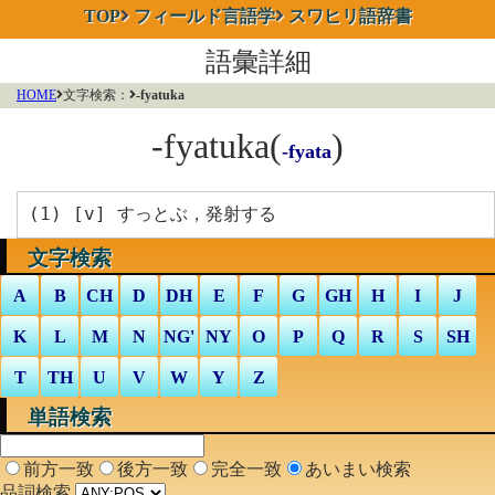
TOP
フィールド言語学
スワヒリ語辞書
語彙詳細
HOME
文字検索：
-fyatuka
-fyatuka
(
)
-fyata
(1) [
v
] すっとぶ，発射する
文字検索
A
B
CH
D
DH
E
F
G
GH
H
I
J
K
L
M
N
NG'
NY
O
P
Q
R
S
SH
T
TH
U
V
W
Y
Z
単語検索
前方一致
後方一致
完全一致
あいまい検索
品詞検索