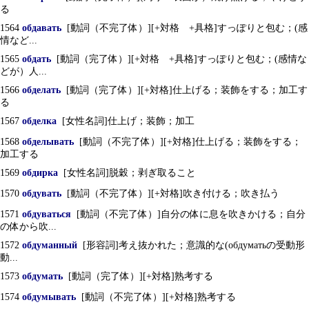
る
1564
обдавать
[動詞（不完了体）][+対格 +具格]すっぽりと包む；(感
情など...
1565
обдать
[動詞（完了体）][+対格 +具格]すっぽりと包む；(感情な
どが）人...
1566
обделать
[動詞（完了体）][+対格]仕上げる；装飾をする；加工す
る
1567
обделка
[女性名詞]仕上げ；装飾；加工
1568
обделывать
[動詞（不完了体）][+対格]仕上げる；装飾をする；
加工する
1569
обдирка
[女性名詞]脱穀；剥ぎ取ること
1570
обдувать
[動詞（不完了体）][+対格]吹き付ける；吹き払う
1571
обдуваться
[動詞（不完了体）]自分の体に息を吹きかける；自分
の体から吹...
1572
обдуманный
[形容詞]考え抜かれた；意識的な(обдуматьの受動形
動...
1573
обдумать
[動詞（完了体）][+対格]熟考する
1574
обдумывать
[動詞（不完了体）][+対格]熟考する