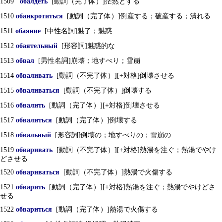
1509
обалдеть
[動詞（完了体）]茫然とする
1510
обанкротиться
[動詞（完了体）]倒産する；破産する；潰れる
1511
обаяние
[中性名詞]魅了；魅惑
1512
обаятельный
[形容詞]魅惑的な
1513
обвал
[男性名詞]崩壊；地すべり；雪崩
1514
обваливать
[動詞（不完了体）][+対格]倒壊させる
1515
обваливаться
[動詞（不完了体）]倒壊する
1516
обвалить
[動詞（完了体）][+対格]倒壊させる
1517
обвалиться
[動詞（完了体）]倒壊する
1518
обвальный
[形容詞]倒壊の；地すべりの；雪崩の
1519
обваривать
[動詞（不完了体）][+対格]熱湯を注ぐ；熱湯でやけ
どさせる
1520
обвариваться
[動詞（不完了体）]熱湯で火傷する
1521
обварить
[動詞（完了体）][+対格]熱湯を注ぐ；熱湯でやけどさ
せる
1522
обвариться
[動詞（完了体）]熱湯で火傷する