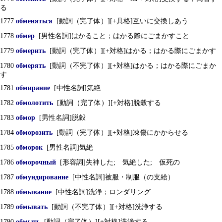
る
1777
обменяться
[動詞（完了体）][+具格]互いに交換しあう
1778
обмер
[男性名詞]はかること；はかる際にごまかすこと
1779
обмерить
[動詞（完了体）][+対格]はかる；はかる際にごまかす
1780
обмерять
[動詞（不完了体）][+対格]はかる；はかる際にごまか
す
1781
обмирание
[中性名詞]気絶
1782
обмолотить
[動詞（完了体）][+対格]脱穀する
1783
обмор
[男性名詞]脱穀
1784
обморозить
[動詞（完了体）][+対格]凍傷にかからせる
1785
обморок
[男性名詞]気絶
1786
обморочный
[形容詞]失神した; 気絶した; 仮死の
1787
обмундирование
[中性名詞]被服・制服（の支給）
1788
обмывание
[中性名詞]洗浄；ロンダリング
1789
обмывать
[動詞（不完了体）][+対格]洗浄する
1790
обмыть
[動詞（完了体）][+対格]洗浄する