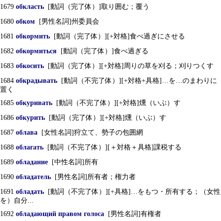
1679
обкласть
[動詞（完了体）]取り囲む；覆う
1680
обком
[男性名詞]州委員会
1681
обкормить
[動詞（完了体）][+対格]食べ過ぎにさせる
1682
обкормиться
[動詞（完了体）]食べ過ぎる
1683
обкосить
[動詞（完了体）][+対格]周りの草を刈る；刈りつくす
1684
обкрадывать
[動詞（不完了体）][+対格+具格]…を…のまわりに
置く
1685
обкуривать
[動詞（不完了体）][+対格]燻（いぶ）す
1686
обкурить
[動詞（完了体）][+対格]燻（いぶ）す
1687
облава
[女性名詞]狩立て、勢子の包囲網
1688
облагать
[動詞（不完了体）][＋対格＋具格]課税する
1689
обладание
[中性名詞]所有
1690
обладатель
[男性名詞]所有者；権力者
1691
обладать
[動詞（不完了体）][+具格]…をもつ・所有する；（女性
を）自分...
1692
обладающий правом голоса
[男性名詞]有権者