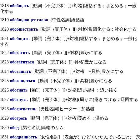
1818
обобщать
[動詞（不完了体）][+対格]総括する；まとめる；一般
化する
1819
обобщающее слово
[中性名詞]総括語
1820
обобществить
[動詞（完了体）][+対格]集団化する；社会化する
1821
обобщить
[動詞（完了体）][+対格]総括する；まとめる；一般化
する
1822
обогатить
[動詞（完了体）][+対格]豊かにする
1823
обогатиться
[動詞（完了体）][+具格]豊かになる
1824
обогащать
[動詞（不完了体）][+対格 +具格]豊かにする
1825
обогащаться
[動詞（不完了体）][+具格]豊かになる
1826
обогнать
[動詞（完了体）][+対格]追い越す；追い抜く
1827
обогнуть
[動詞（完了体）][+対格](周りに)巻きつける；迂回する
1828
обогреватель
[男性名詞]ヒーター；加熱器
1829
обогреть
[動詞（完了体）][+対格]暖める；温める
1830
обод
[男性名詞]車輪のリム
1831
ободранность
[女性名詞]（表面が）ひどくいたんでいること; 穴