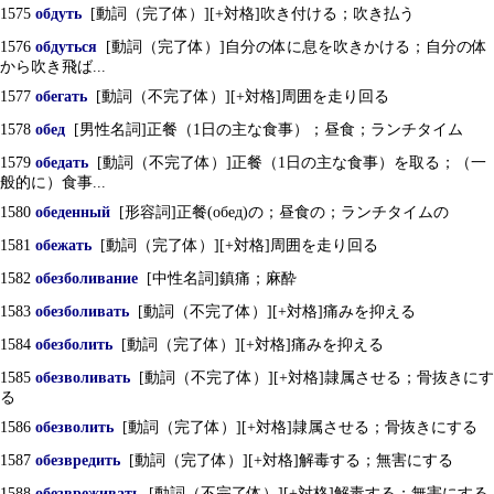
1575
обдуть
[動詞（完了体）][+対格]吹き付ける；吹き払う
1576
обдуться
[動詞（完了体）]自分の体に息を吹きかける；自分の体
から吹き飛ば...
1577
обегать
[動詞（不完了体）][+対格]周囲を走り回る
1578
обед
[男性名詞]正餐（1日の主な食事）；昼食；ランチタイム
1579
обедать
[動詞（不完了体）]正餐（1日の主な食事）を取る；（一
般的に）食事...
1580
обеденный
[形容詞]正餐(обед)の；昼食の；ランチタイムの
1581
обежать
[動詞（完了体）][+対格]周囲を走り回る
1582
обезболивание
[中性名詞]鎮痛；麻酔
1583
обезболивать
[動詞（不完了体）][+対格]痛みを抑える
1584
обезболить
[動詞（完了体）][+対格]痛みを抑える
1585
обезволивать
[動詞（不完了体）][+対格]隷属させる；骨抜きにす
る
1586
обезволить
[動詞（完了体）][+対格]隷属させる；骨抜きにする
1587
обезвредить
[動詞（完了体）][+対格]解毒する；無害にする
1588
обезвреживать
[動詞（不完了体）][+対格]解毒する；無害にする