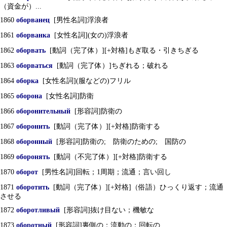
（資金が）...
1860
оборванец
[男性名詞]浮浪者
1861
оборванка
[女性名詞](女の)浮浪者
1862
оборвать
[動詞（完了体）][+対格]もぎ取る・引きちぎる
1863
оборваться
[動詞（完了体）]ちぎれる；破れる
1864
оборка
[女性名詞](服などの)フリル
1865
оборона
[女性名詞]防衛
1866
оборонительный
[形容詞]防衛の
1867
оборонить
[動詞（完了体）][+対格]防衛する
1868
оборонный
[形容詞]防衛の; 防衛のための; 国防の
1869
оборонять
[動詞（不完了体）][+対格]防衛する
1870
оборот
[男性名詞]回転；1周期；流通；言い回し
1871
оборотить
[動詞（完了体）][+対格]（俗語）ひっくり返す；流通
させる
1872
оборотливый
[形容詞]抜け目ない；機敏な
1873
оборотный
[形容詞]裏側の；流動の；回転の