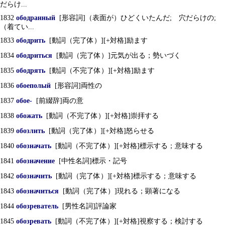
だらけ...
1832
ободранный
[形容詞]（表面が）ひどくいたんだ; 穴だらけの;
（着てい...
1833
ободрить
[動詞（完了体）][+対格]励ます
1834
ободриться
[動詞（完了体）]元気が出る；勢いづく
1835
ободрять
[動詞（不完了体）][+対格]励ます
1836
обоеполый
[形容詞]両性の
1837
обое-
[前綴辞]両の意
1838
обожать
[動詞（不完了体）][+対格]崇拝する
1839
обозлить
[動詞（完了体）][+対格]怒らせる
1840
обозначать
[動詞（不完了体）][+対格]標示する；意味する
1841
обозначение
[中性名詞]標示・記号
1842
обозначить
[動詞（完了体）][+対格]標示する；意味する
1843
обозначиться
[動詞（完了体）]現れる；顕著になる
1844
обозреватель
[男性名詞]評論家
1845
обозревать
[動詞（不完了体）][+対格]視察する；検討する