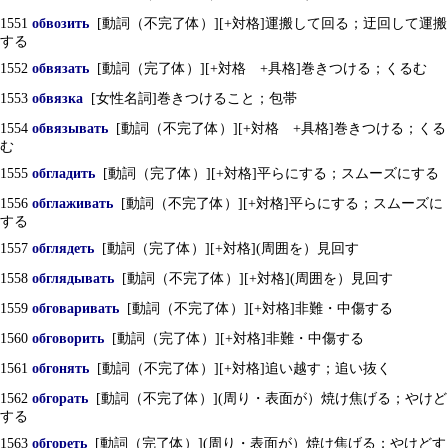
1551
обвозить
[動詞（不完了体）][+対格]運搬して回る；迂回して運搬
する
1552
обвязать
[動詞（完了体）][+対格 +具格]巻きつける；くるむ
1553
обвязка
[女性名詞]巻きつけること；包帯
1554
обвязывать
[動詞（不完了体）][+対格 +具格]巻きつける；くる
む
1555
обгладить
[動詞（完了体）][+対格]平らにする；スムーズにする
1556
обглаживать
[動詞（不完了体）][+対格]平らにする；スムーズに
する
1557
обглядеть
[動詞（完了体）][+対格](周囲を）見回す
1558
обглядывать
[動詞（不完了体）][+対格](周囲を）見回す
1559
обговаривать
[動詞（不完了体）][+対格]非難・中傷する
1560
обговорить
[動詞（完了体）][+対格]非難・中傷する
1561
обгонять
[動詞（不完了体）][+対格]追い越す；追い抜く
1562
обгорать
[動詞（不完了体）](周り・表面が）焼け焦げる；やけど
する
1563
обгореть
[動詞（完了体）](周り・表面が）焼け焦げる；やけどす