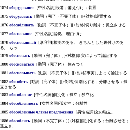
1874
оборудование
[中性名詞]設備；備え付け；装置
1875
оборудовать
[動詞（完了・不完了体）][+対格]設置する
1876
обосабливать
[動詞（不完了体）][+対格]切り離す；孤立させる
1877
обоснование
[中性名詞]論拠、理由づけ
1878
обоснованный
[形容詞]根拠のある; きちんとした裏付けのあ
る; もっ...
1879
обосновать
[動詞（完了体）][+対格]事実によって論証する
1880
обосноваться
[動詞（完了体）]住みつく
1881
обосновывать
[動詞（不完了体）][+対格]事実によって論証する
1882
обособить
[動詞（完了体）][+対格]個別化する；分離させる；孤
立させる
1883
обособление
[中性名詞]個別化；孤立；独立化
1884
обособленность
[女性名詞]孤立性；分離性
1885
обособленные члены предложения
[男性名詞]文の独立...
1886
обособлять
[動詞（不完了体）][+対格]個別化する；分離させる；
孤立さ...