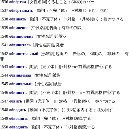
1536
обвёртка
[女性名詞]くるむこと；(本の)カバー
1537
обвёртывать
[動詞（不完了体）][+対格]くるむ；包む
1538
обвивать
[動詞（不完了体）][+対格 +具格]巻く；巻きつける
1539
обвинение
[中性名詞]告訴；有罪の判決
1540
обвиниловка
[女性名詞]起訴状
1541
обвинитель
[男性名詞]告発者
1542
обвинительный
[形容詞]起訴の; 告訴の; 弾劾の; 非難の; 有
罪...
1543
обвинить
[動詞（完了体）][+対格+в+前置詞格]告訴する
1544
обвиняемая
[女性名詞]被告
1545
обвиняемый
[男性名詞]被告
1546
обвинять
[動詞（不完了体）][+対格 в + 前置詞格]告訴する
1547
обвить
[動詞（完了体）][+対格 +具格]巻く；巻きつける
1548
обводить
[動詞（不完了体）][+対格]案内する；眺め回す
1549
обводнить
[動詞（完了体）][+対格]灌漑する
1550
обводнять
[動詞（不完了体）][+対格]灌漑する