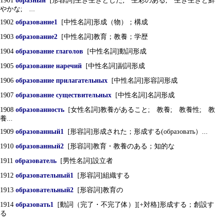
1901
образный
[形容詞]生き生きとした; 生彩のある; 生き生きと鮮
やかな; ...
1902
образование1
[中性名詞]形成（物）；構成
1903
образование2
[中性名詞]教育；教養；学歴
1904
образование глаголов
[中性名詞]動詞形成
1905
образование наречий
[中性名詞]副詞形成
1906
образование прилагательных
[中性名詞]形容詞形成
1907
образование существительных
[中性名詞]名詞形成
1908
образованность
[女性名詞]教養があること; 教養; 教養性; 教
養...
1909
образованный1
[形容詞]形成された；形成する(образовать）...
1910
образованный2
[形容詞]教育・教養のある；知的な
1911
образователь
[男性名詞]設立者
1912
образовательный1
[形容詞]組織する
1913
образовательный2
[形容詞]教育の
1914
образовать1
[動詞（完了・不完了体）][+対格]形成する；創設す
る