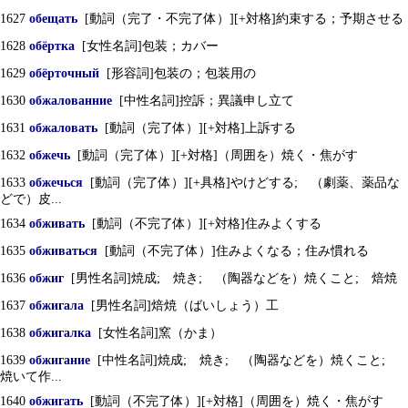
1627
обещать
[動詞（完了・不完了体）][+対格]約束する；予期させる
1628
обёртка
[女性名詞]包装；カバー
1629
обёрточный
[形容詞]包装の；包装用の
1630
обжалованние
[中性名詞]控訴；異議申し立て
1631
обжаловать
[動詞（完了体）][+対格]上訴する
1632
обжечь
[動詞（完了体）][+対格]（周囲を）焼く・焦がす
1633
обжечься
[動詞（完了体）][+具格]やけどする; （劇薬、薬品な
どで）皮...
1634
обживать
[動詞（不完了体）][+対格]住みよくする
1635
обживаться
[動詞（不完了体）]住みよくなる；住み慣れる
1636
обжиг
[男性名詞]焼成; 焼き; （陶器などを）焼くこと; 焙焼
1637
обжигала
[男性名詞]焙焼（ばいしょう）工
1638
обжигалка
[女性名詞]窯（かま）
1639
обжигание
[中性名詞]焼成; 焼き; （陶器などを）焼くこと;
焼いて作...
1640
обжигать
[動詞（不完了体）][+対格]（周囲を）焼く・焦がす