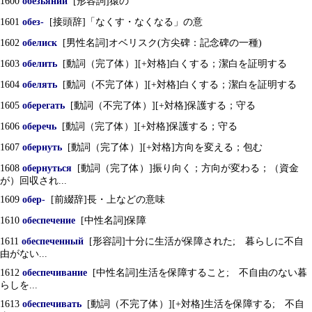
1600
обезьяний
[形容詞]猿の
1601
обез-
[接頭辞]「なくす・なくなる」の意
1602
обелиск
[男性名詞]オベリスク(方尖碑：記念碑の一種)
1603
обелить
[動詞（完了体）][+対格]白くする；潔白を証明する
1604
обелять
[動詞（不完了体）][+対格]白くする；潔白を証明する
1605
оберегать
[動詞（不完了体）][+対格]保護する；守る
1606
оберечь
[動詞（完了体）][+対格]保護する；守る
1607
обернуть
[動詞（完了体）][+対格]方向を変える；包む
1608
обернуться
[動詞（完了体）]振り向く；方向が変わる；（資金
が）回収され...
1609
обер-
[前綴辞]長・上などの意味
1610
обеспечение
[中性名詞]保障
1611
обеспеченный
[形容詞]十分に生活が保障された; 暮らしに不自
由がない...
1612
обеспечивание
[中性名詞]生活を保障すること; 不自由のない暮
らしを...
1613
обеспечивать
[動詞（不完了体）][+対格]生活を保障する; 不自