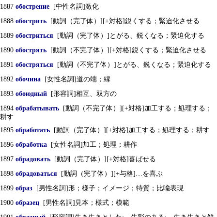
1887
обострение
[中性名詞]激化
1888
обострить
[動詞（完了体）][+対格]鋭くする；緊迫化させる
1889
обостриться
[動詞（完了体）]とがる、鋭くなる；緊迫化する
1890
обострять
[動詞（不完了体）][+対格]鋭くする；緊迫化させる
1891
обостряться
[動詞（不完了体）]とがる、鋭くなる；緊迫化する
1892
обочина
[女性名詞]道の端；縁
1893
обоюдный
[形容詞]相互、双方の
1894
обрабатывать
[動詞（不完了体）][+対格]加工する；処理する；
耕す
1895
обработать
[動詞（完了体）][+対格]加工する；処理する；耕す
1896
обработка
[女性名詞]加工；処理；耕作
1897
обрадовать
[動詞（完了体）][+対格]喜ばせる
1898
обрадоваться
[動詞（完了体）][+与格]…を喜ぶ
1899
образ
[男性名詞]形；様子；イメージ；特質；比喩表現
1900
образец
[男性名詞]見本；様式；模範