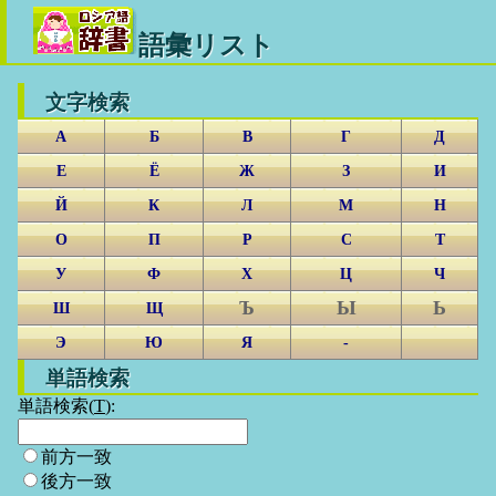
語彙リスト
文字検索
А
Б
В
Г
Д
Е
Ё
Ж
З
И
Й
К
Л
М
Н
О
П
Р
С
Т
У
Ф
Х
Ц
Ч
Ъ
Ы
Ь
Ш
Щ
Э
Ю
Я
-
単語検索
単語検索(
T
):
前方一致
後方一致