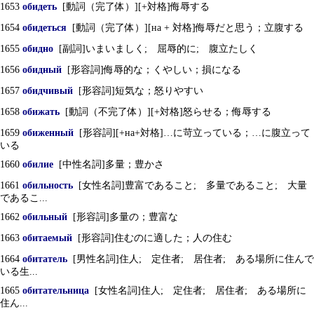
1653
обидеть
[動詞（完了体）][+対格]侮辱する
1654
обидеться
[動詞（完了体）][на + 対格]侮辱だと思う；立腹する
1655
обидно
[副詞]いまいましく; 屈辱的に; 腹立たしく
1656
обидный
[形容詞]侮辱的な；くやしい；損になる
1657
обидчивый
[形容詞]短気な；怒りやすい
1658
обижать
[動詞（不完了体）][+対格]怒らせる；侮辱する
1659
обиженный
[形容詞][+на+対格]…に苛立っている；…に腹立って
いる
1660
обилие
[中性名詞]多量；豊かさ
1661
обильность
[女性名詞]豊富であること; 多量であること; 大量
であるこ...
1662
обильный
[形容詞]多量の；豊富な
1663
обитаемый
[形容詞]住むのに適した；人の住む
1664
обитатель
[男性名詞]住人; 定住者; 居住者; ある場所に住んで
いる生...
1665
обитательница
[女性名詞]住人; 定住者; 居住者; ある場所に
住ん...