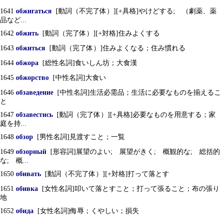
1641
обжигаться
[動詞（不完了体）][+具格]やけどする; （劇薬、薬
品など...
1642
обжить
[動詞（完了体）][+対格]住みよくする
1643
обжиться
[動詞（完了体）]住みよくなる；住み慣れる
1644
обжора
[総性名詞]食いしん坊；大食漢
1645
обжорство
[中性名詞]大食い
1646
обзаведение
[中性名詞]生活必需品；生活に必要なものを揃えるこ
と
1647
обзавестись
[動詞（完了体）][+具格]必要なものを用意する；家
庭を持...
1648
обзор
[男性名詞]見渡すこと；一覧
1649
обзорный
[形容詞]展望のよい; 展望がきく; 概観的な; 総括的
な; 概...
1650
обивать
[動詞（不完了体）][+対格]打って落とす
1651
обивка
[女性名詞]叩いて落とすこと；打って張ること；布の張り
地
1652
обида
[女性名詞]侮辱；くやしい；損失