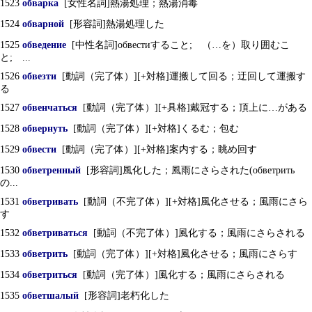
1523
обварка
[女性名詞]熱湯処理；熱湯消毒
1524
обварной
[形容詞]熱湯処理した
1525
обведение
[中性名詞]обвестиすること; （…を）取り囲むこ
と; ...
1526
обвезти
[動詞（完了体）][+対格]運搬して回る；迂回して運搬す
る
1527
обвенчаться
[動詞（完了体）][+具格]戴冠する；頂上に…がある
1528
обвернуть
[動詞（完了体）][+対格]くるむ；包む
1529
обвести
[動詞（完了体）][+対格]案内する；眺め回す
1530
обветренный
[形容詞]風化した；風雨にさらされた(обветрить
の...
1531
обветривать
[動詞（不完了体）][+対格]風化させる；風雨にさら
す
1532
обветриваться
[動詞（不完了体）]風化する；風雨にさらされる
1533
обветрить
[動詞（完了体）][+対格]風化させる；風雨にさらす
1534
обветриться
[動詞（完了体）]風化する；風雨にさらされる
1535
обветшалый
[形容詞]老朽化した