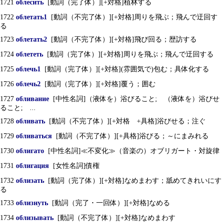
1721
облесить
[動詞（完了体）][+対格]植林する
1722
облетать1
[動詞（不完了体）][+対格]周りを飛ぶ；飛んで迂回す
る
1723
облетать2
[動詞（不完了体）][+対格]飛び回る；歴訪する
1724
облететь
[動詞（完了体）][+対格]周りを飛ぶ；飛んで迂回する
1725
облечь1
[動詞（完了体）][+対格](雰囲気で)包む；具体化する
1726
облечь2
[動詞（完了体）][+対格]覆う；囲む
1727
обливание
[中性名詞]（液体を）浴びること; （液体を）浴びせ
ること; ...
1728
обливать
[動詞（不完了体）][+対格 +具格]浴びせる；注ぐ
1729
обливаться
[動詞（不完了体）][+具格]浴びる；～にまみれる
1730
облигато
[中性名詞]≪不変化≫（音楽の）オブリガート・対旋律
1731
облигация
[女性名詞]債権
1732
облизать
[動詞（完了体）][+対格]なめまわす；舐めてきれいにす
る
1733
облизнуть
[動詞（完了・一回体）][+対格]なめる
1734
облизывать
[動詞（不完了体）][+対格]なめまわす