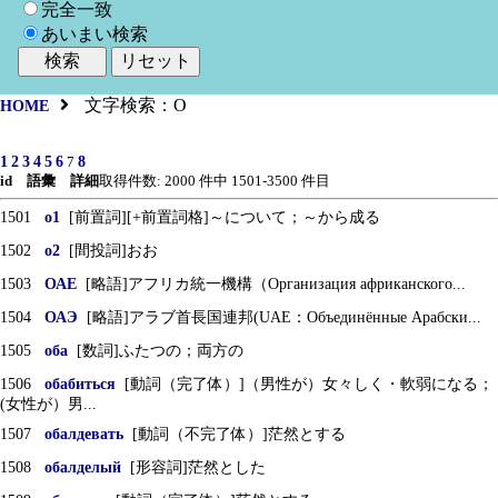
完全一致
あいまい検索
文字検索：
О
HOME
1
2
3
4
5
6
8
7
id 語彙 詳細
取得件数: 2000 件中 1501-3500 件目
1501
о1
[前置詞][+前置詞格]～について；～から成る
1502
о2
[間投詞]おお
1503
ОАЕ
[略語]アフリカ統一機構（Организация африканского...
1504
ОАЭ
[略語]アラブ首長国連邦(UAE：Объединённые Арабски...
1505
оба
[数詞]ふたつの；両方の
1506
обабиться
[動詞（完了体）]（男性が）女々しく・軟弱になる；
(女性が）男...
1507
обалдевать
[動詞（不完了体）]茫然とする
1508
обалделый
[形容詞]茫然とした