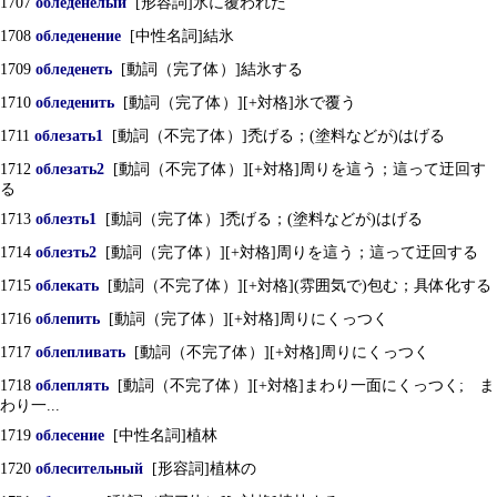
1707
обледенелый
[形容詞]氷に覆われた
1708
обледенение
[中性名詞]結氷
1709
обледенеть
[動詞（完了体）]結氷する
1710
обледенить
[動詞（完了体）][+対格]氷で覆う
1711
облезать1
[動詞（不完了体）]禿げる；(塗料などが)はげる
1712
облезать2
[動詞（不完了体）][+対格]周りを這う；這って迂回す
る
1713
облезть1
[動詞（完了体）]禿げる；(塗料などが)はげる
1714
облезть2
[動詞（完了体）][+対格]周りを這う；這って迂回する
1715
облекать
[動詞（不完了体）][+対格](雰囲気で)包む；具体化する
1716
облепить
[動詞（完了体）][+対格]周りにくっつく
1717
облепливать
[動詞（不完了体）][+対格]周りにくっつく
1718
облеплять
[動詞（不完了体）][+対格]まわり一面にくっつく; ま
わり一...
1719
облесение
[中性名詞]植林
1720
облесительный
[形容詞]植林の