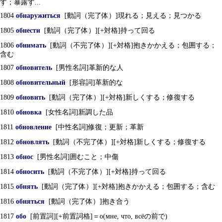
す；暴露す...
1804
обнаружиться
[動詞（完了体）]現れる；見える；見つかる
1805
обнести
[動詞（完了体）][+対格]持って回る
1806
обнимать
[動詞（不完了体）][+対格]抱きかかえる；包囲する；
含む
1807
обновитель
[男性名詞]革新的な人
1808
обновительный
[形容詞]革新的な
1809
обновить
[動詞（完了体）][+対格]新しくする；修復する
1810
обновка
[女性名詞]新調した品
1811
обновление
[中性名詞]修復；更新；革新
1812
обновлять
[動詞（不完了体）][+対格]新しくする；修復する
1813
обнос
[男性名詞]囲むこと；中傷
1814
обносить
[動詞（不完了体）][+対格]持って回る
1815
обнять
[動詞（完了体）][+対格]抱きかかえる；包囲する；含む
1816
обняться
[動詞（完了体）]抱き合う
1817
обо
[前置詞][+前置詞格]＝о(мне, что, всёの前で)