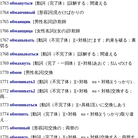
1763
обмануться
[動詞（完了体）]誤解する；間違える
1764
обманчивый
[形容詞]見かけばかりの
1765
обманщик
[男性名詞]詐欺師
1766
обманщица
[女性名詞](女の)詐欺師
1767
обманывать
[動詞（不完了体）][+対格]だます；約束を破る；裏
切る
1768
обманываться
[動詞（不完了体）]誤解する；間違える
1769
обмахнуть
[動詞（完了・一回体）][+対格]あおぐ；払いのける
1770
обмен
[男性名詞]交換
1771
обменивать1
[動詞（不完了体）][+対格 на + 対格](うっかり)...
1772
обменивать2
[動詞（不完了体）][+対格 на + 対格]交換する；
両...
1773
обмениваться
[動詞（不完了体）][+具格]互いに交換しあう
1774
обменить
[動詞（完了体）][+対格 на + 対格](うっかり)取り違
え...
1775
обменный
[形容詞]交換の；両替の
1776
обменять
[動詞（完了体）][+対格 на + 対格]交換する；両替す