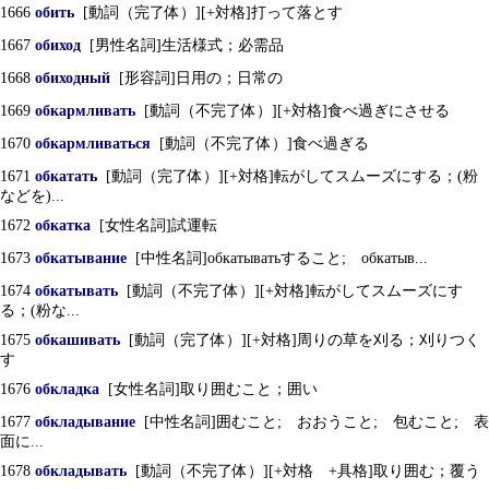
1666
обить
[動詞（完了体）][+対格]打って落とす
1667
обиход
[男性名詞]生活様式；必需品
1668
обиходный
[形容詞]日用の；日常の
1669
обкармливать
[動詞（不完了体）][+対格]食べ過ぎにさせる
1670
обкармливаться
[動詞（不完了体）]食べ過ぎる
1671
обкатать
[動詞（完了体）][+対格]転がしてスムーズにする；(粉
などを)...
1672
обкатка
[女性名詞]試運転
1673
обкатывание
[中性名詞]обкатыватьすること; обкатыв...
1674
обкатывать
[動詞（不完了体）][+対格]転がしてスムーズにす
る；(粉な...
1675
обкашивать
[動詞（完了体）][+対格]周りの草を刈る；刈りつく
す
1676
обкладка
[女性名詞]取り囲むこと；囲い
1677
обкладывание
[中性名詞]囲むこと; おおうこと; 包むこと; 表
面に...
1678
обкладывать
[動詞（不完了体）][+対格 +具格]取り囲む；覆う