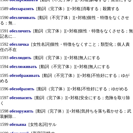
1589
обеззаразить
[動詞（完了体）][+対格]消毒する；殺菌する
1590
обезличивать
[動詞（不完了体）][+対格]個性・特徴をなくさせ
る；無...
1591
обезличить
[動詞（完了体）][+対格]個性・特徴をなくさせる；無
記名に...
1592
обезличка
[女性名詞]個性・特徴をなくすこと；類型化；個人責
任の不在
1593
обезлюдить
[動詞（完了体）][+対格]無人にする
1594
обезлюживать
[動詞（不完了体）][+対格]無人にする
1595
обезображивать
[動詞（不完了体）][+対格]不恰好にする；ゆが
める
1596
обезобразить
[動詞（完了体）][+対格]不恰好にする；ゆがめる
1597
обезопасить
[動詞（完了体）][+対格]安全にする；危険を取り除
く
1598
обезоружить
[動詞（完了体）][+対格]気持ちを落ち着かせる；武
装解除...
1599
обезьяна
[女性名詞]サル