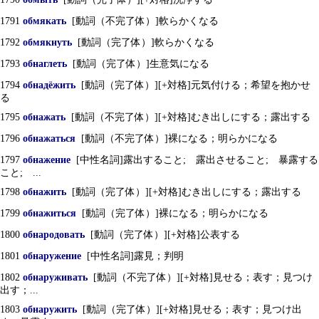
1791
обмякать
[動詞（不完了体）]軟らかくなる
1792
обмякнуть
[動詞（完了体）]軟らかくなる
1793
обнаглеть
[動詞（完了体）]生意気になる
1794
обнадёжить
[動詞（完了体）][+対格]元気付ける；希望を抱かせ
る
1795
обнажать
[動詞（不完了体）][+対格]むき出しにする；露出する
1796
обнажаться
[動詞（不完了体）]裸になる；明らかになる
1797
обнажение
[中性名詞]露出すること; 露出させること; 暴露する
こと; ...
1798
обнажить
[動詞（完了体）][+対格]むき出しにする；露出する
1799
обнажиться
[動詞（完了体）]裸になる；明らかになる
1800
обнародовать
[動詞（完了体）][+対格]公表する
1801
обнаружение
[中性名詞]露見；判明
1802
обнаруживать
[動詞（不完了体）][+対格]見せる；表す；見つけ
出す；...
1803
обнаружить
[動詞（完了体）][+対格]見せる；表す；見つけ出