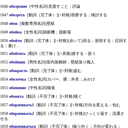
1846
обозрение
[中性名詞]見渡すこと；評論
1847
обозреть
[動詞（完了体）][+対格]視察する；検討する
1848
обои
[複数専用名詞]壁紙
1849
обойка
[女性名詞]脱穀機；脱穀場
1850
обойти
[動詞（完了体）][+対格](歩いて)回る；巡視する；迂回す
る；避け...
1851
обойтись
[動詞（完了体）][+具格]接する・扱う
1852
обойщик
[男性名詞]室内装飾師；壁紙張り職人
1853
обокрасть
[動詞（完了体）][+対格]盗む
1854
оболочка
[女性名詞]カバー、膜；外見；みかけ
1855
обоняние
[中性名詞]嗅覚
1856
обонять
[動詞（不完了体）][+対格]嗅ぐ
1857
оборачивать1
[動詞（不完了体）][+対格]方向を変える；包む
1858
оборачивать2
[動詞（不完了体）][+対格]ひっくり返す；流通さ
せる
1859
оборачиваться
[動詞（不完了体）]振り向く；方向が変わる；