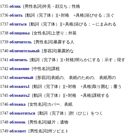
1735
облик
[男性名詞]外見・顔立ち；性格
1736
облить
[動詞（完了体）][+対格 +具格]浴びせる；注ぐ
1737
облиться
[動詞（完了体）][+具格]浴びる；～にまみれる
1738
облицовка
[女性名詞]上塗り；外装
1739
обличитель
[男性名詞]暴露する人
1740
обличительный
[形容詞]暴露的な
1741
обличить
[動詞（完了体）][+対格]明らかにする；示す；現す
1742
обложение
[中性名詞]課税
1743
обложечный
[形容詞]表紙の; 表紙のための; 表紙用の
1744
обложить1
[動詞（完了体）][+対格 +具格]取り囲む；覆う
1745
обложить2
[動詞（完了体）][+対格 +具格]課税する
1746
обложка
[女性名詞]カバー、表紙
1747
облокотиться
[動詞（完了体）]肘（ひじ）をつく
1748
обломок
[男性名詞]破片；遺物
1749
облсовет
[男性名詞]州ソビエト