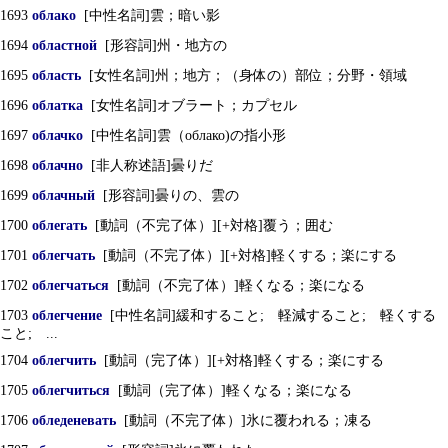
1693
облако
[中性名詞]雲；暗い影
1694
областной
[形容詞]州・地方の
1695
область
[女性名詞]州；地方；（身体の）部位；分野・領域
1696
облатка
[女性名詞]オブラート；カプセル
1697
облачко
[中性名詞]雲（облако)の指小形
1698
облачно
[非人称述語]曇りだ
1699
облачный
[形容詞]曇りの、雲の
1700
облегать
[動詞（不完了体）][+対格]覆う；囲む
1701
облегчать
[動詞（不完了体）][+対格]軽くする；楽にする
1702
облегчаться
[動詞（不完了体）]軽くなる；楽になる
1703
облегчение
[中性名詞]緩和すること; 軽減すること; 軽くする
こと; ...
1704
облегчить
[動詞（完了体）][+対格]軽くする；楽にする
1705
облегчиться
[動詞（完了体）]軽くなる；楽になる
1706
обледеневать
[動詞（不完了体）]氷に覆われる；凍る