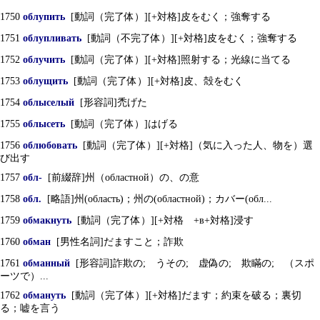
1750
облупить
[動詞（完了体）][+対格]皮をむく；強奪する
1751
облупливать
[動詞（不完了体）][+対格]皮をむく；強奪する
1752
облучить
[動詞（完了体）][+対格]照射する；光線に当てる
1753
облущить
[動詞（完了体）][+対格]皮、殻をむく
1754
облыселый
[形容詞]禿げた
1755
облысеть
[動詞（完了体）]はげる
1756
облюбовать
[動詞（完了体）][+対格]（気に入った人、物を）選
び出す
1757
обл-
[前綴辞]州（областной）の、の意
1758
обл.
[略語]州(область)；州の(областной)；カバー(обл...
1759
обмакнуть
[動詞（完了体）][+対格 +в+対格]浸す
1760
обман
[男性名詞]だますこと；詐欺
1761
обманный
[形容詞]詐欺の; うその; 虚偽の; 欺瞞の; （スポ
ーツで）...
1762
обмануть
[動詞（完了体）][+対格]だます；約束を破る；裏切
る；嘘を言う